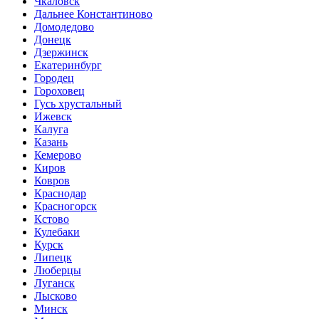
Чкаловск
Дальнее Константиново
Домодедово
Донецк
Дзержинск
Екатеринбург
Городец
Гороховец
Гусь хрустальный
Ижевск
Калуга
Казань
Кемерово
Киров
Ковров
Краснодар
Красногорск
Кстово
Кулебаки
Курск
Липецк
Люберцы
Луганск
Лысково
Минск