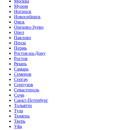
Москва
Муром
Ногинск
Новосибирск
Омск
Орехово-Зуево
Орел
Павлово
Пенза
Пермь
Ростов-на-Дону
Ростов
Рязань
Самара
Семенов
Сергач
Серпухов
Севастополь
Сочи
Санкт-Петербург
Тольятти
Тула
Тюмень
Тверь
Уфа