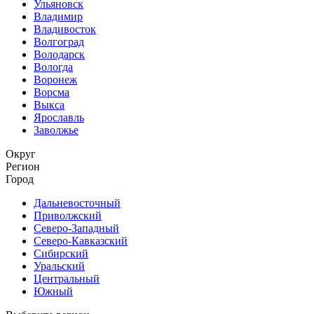
Ульяновск
Владимир
Владивосток
Волгоград
Володарск
Вологда
Воронеж
Ворсма
Выкса
Ярославль
Заволжье
Округ
Регион
Город
Дальневосточный
Приволжский
Северо-Западный
Северо-Кавказский
Сибирский
Уральский
Центральный
Южный